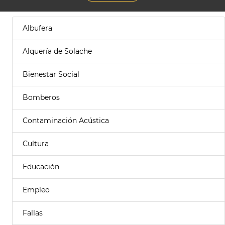
Albufera
Alquería de Solache
Bienestar Social
Bomberos
Contaminación Acústica
Cultura
Educación
Empleo
Fallas