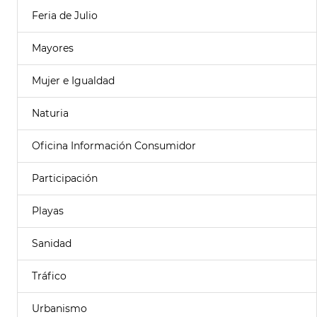
Feria de Julio
Mayores
Mujer e Igualdad
Naturia
Oficina Información Consumidor
Participación
Playas
Sanidad
Tráfico
Urbanismo