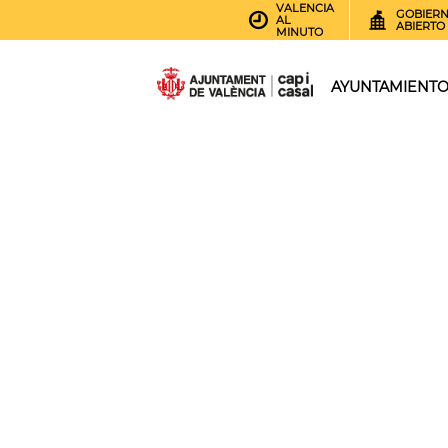
VALENCIA
GOBIER
AL
ABIERTO
MINUTO
AYUNTAMIENT