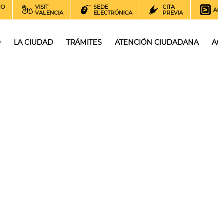
NO
VISIT
SEDE
CITA
A
VALENCIA
ELECTRÓNICA
PREVIA
O
LA CIUDAD
TRÁMITES
ATENCIÓN CIUDADANA
A