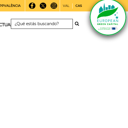
PPVALÈNCIA
VAL
CAS
CTUALIDAD