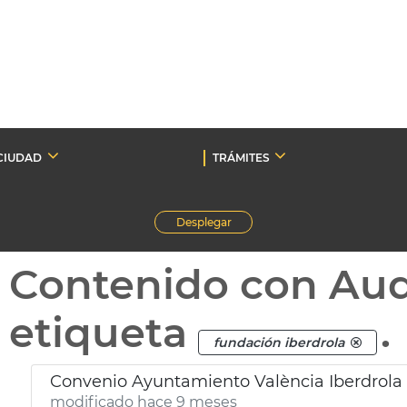
CIUDAD
TRÁMITES
Desplegar
Contenido con Au
etiqueta
.
fundación iberdrola
Convenio Ayuntamiento València Iberdrola 
modificado hace 9 meses