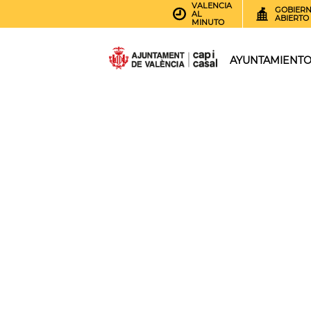
VALENCIA
GOBIER
AL
ABIERTO
MINUTO
AYUNTAMIENT