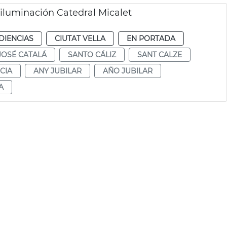
iluminación Catedral Micalet
DIENCIAS
CIUTAT VELLA
EN PORTADA
JOSÉ CATALÁ
SANTO CÁLIZ
SANT CALZE
CIA
ANY JUBILAR
AÑO JUBILAR
A