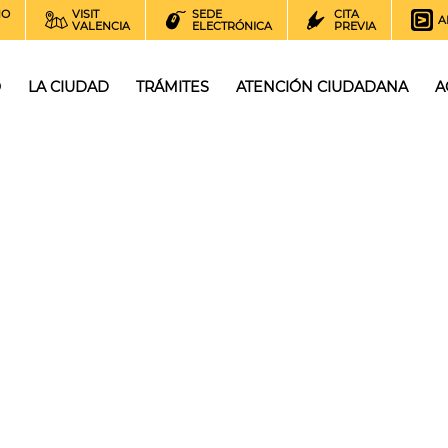
NO
VISIT
SEDE
CITA
A
VALENCIA
ELECTRÓNICA
PREVIA
O
LA CIUDAD
TRÁMITES
ATENCIÓN CIUDADANA
A