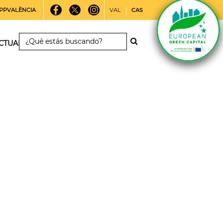
PPVALÈNCIA
VAL
CAS
CTUALIDAD