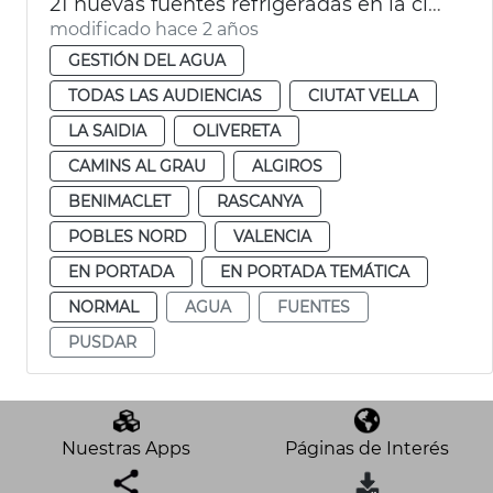
21 nuevas fuentes refrigeradas en la ciudad
modificado hace 2 años
GESTIÓN DEL AGUA
TODAS LAS AUDIENCIAS
CIUTAT VELLA
LA SAIDIA
OLIVERETA
CAMINS AL GRAU
ALGIROS
BENIMACLET
RASCANYA
POBLES NORD
VALENCIA
EN PORTADA
EN PORTADA TEMÁTICA
NORMAL
AGUA
FUENTES
PUSDAR
Nuestras Apps
Páginas de Interés