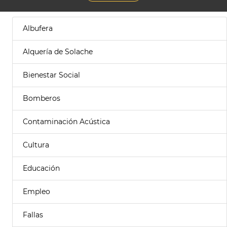
Albufera
Alquería de Solache
Bienestar Social
Bomberos
Contaminación Acústica
Cultura
Educación
Empleo
Fallas