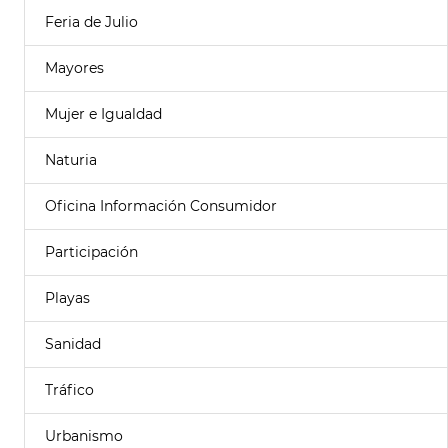
Feria de Julio
Mayores
Mujer e Igualdad
Naturia
Oficina Información Consumidor
Participación
Playas
Sanidad
Tráfico
Urbanismo