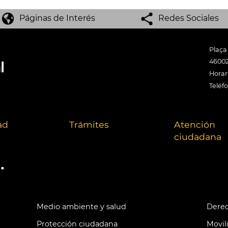
Páginas de Interés
Redes Sociales
Plaça
46002
Horari
Teléf
ad
Trámites
Atención
ciudadana
.
Medio ambiente y salud
Derec
Protección ciudadana
Movil