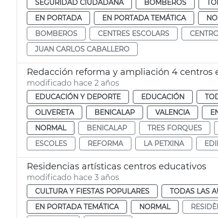
SEGURIDAD CIUDADANA
BOMBEROS
TO
EN PORTADA
EN PORTADA TEMÁTICA
NO
BOMBEROS
CENTRES ESCOLARS
CENTRO
JUAN CARLOS CABALLERO
Redacción reforma y ampliación 4 centros 
modificado hace 2 años
EDUCACIÓN Y DEPORTE
EDUCACIÓN
TOD
OLIVERETA
BENICALAP
VALENCIA
E
NORMAL
BENICALAP
TRES FORQUES
ESCOLES
REFORMA
LA PETXINA
EDI
Residencias artísticas centros educativos
modificado hace 3 años
CULTURA Y FIESTAS POPULARES
TODAS LAS A
EN PORTADA TEMÁTICA
NORMAL
RESIDÈ