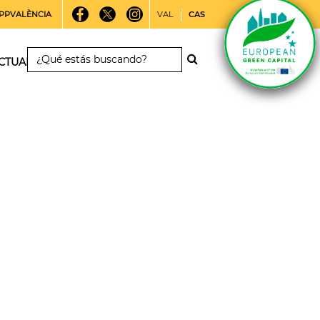
PPVALÈNCIA
VAL
CAS
CTUALIDAD