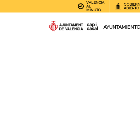
VALENCIA
GOBIER
AL
ABIERTO
MINUTO
AYUNTAMIENT