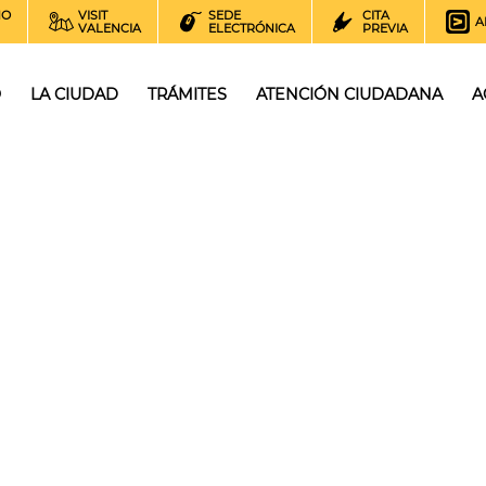
NO
VISIT
SEDE
CITA
A
VALENCIA
ELECTRÓNICA
PREVIA
O
LA CIUDAD
TRÁMITES
ATENCIÓN CIUDADANA
A