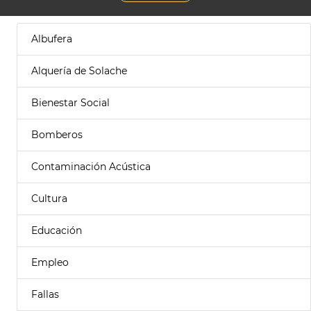
Albufera
Alquería de Solache
Bienestar Social
Bomberos
Contaminación Acústica
Cultura
Educación
Empleo
Fallas