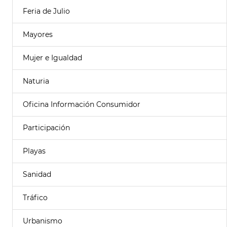
Feria de Julio
Mayores
Mujer e Igualdad
Naturia
Oficina Información Consumidor
Participación
Playas
Sanidad
Tráfico
Urbanismo