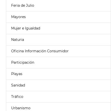
Feria de Julio
Mayores
Mujer e Igualdad
Naturia
Oficina Información Consumidor
Participación
Playas
Sanidad
Tráfico
Urbanismo