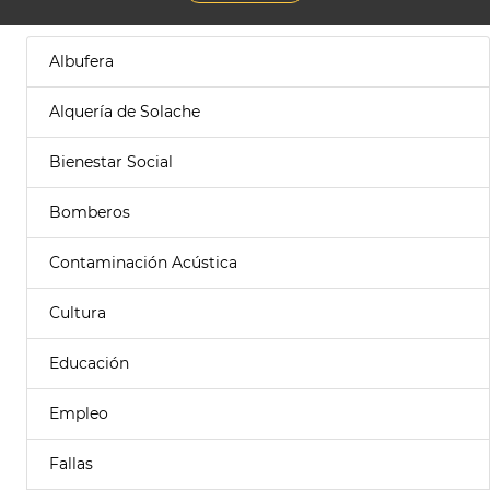
Albufera
Alquería de Solache
Bienestar Social
Bomberos
Contaminación Acústica
Cultura
Educación
Empleo
Fallas