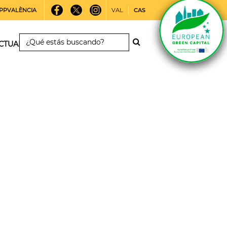
PPVALÈNCIA
VAL
CAS
CTUALIDAD