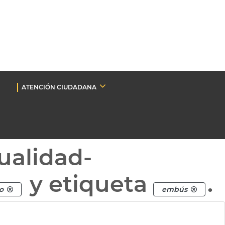
ATENCIÓN CIUDADANA
ualidad-
y etiqueta
.
o
embús