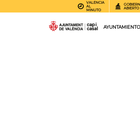
VALENCIA
GOBIER
AL
ABIERTO
MINUTO
AYUNTAMIENT