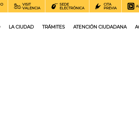
NO
VISIT
SEDE
CITA
A
VALENCIA
ELECTRÓNICA
PREVIA
O
LA CIUDAD
TRÁMITES
ATENCIÓN CIUDADANA
A