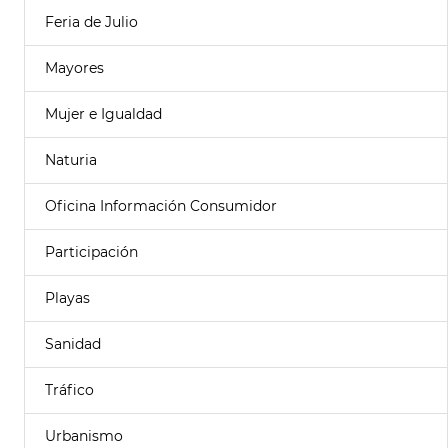
Feria de Julio
Mayores
Mujer e Igualdad
Naturia
Oficina Información Consumidor
Participación
Playas
Sanidad
Tráfico
Urbanismo