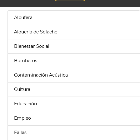
Albufera
Alquería de Solache
Bienestar Social
Bomberos
Contaminación Acústica
Cultura
Educación
Empleo
Fallas