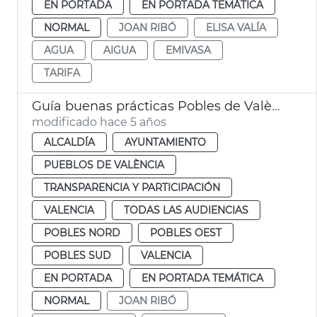
EN PORTADA
EN PORTADA TEMÁTICA
NORMAL
JOAN RIBÓ
ELISA VALÍA
AGUA
AIGUA
EMIVASA
TARIFA
Guía buenas prácticas Pobles de València
modificado hace 5 años
ALCALDÍA
AYUNTAMIENTO
PUEBLOS DE VALÈNCIA
TRANSPARENCIA Y PARTICIPACIÓN
VALENCIA
TODAS LAS AUDIENCIAS
POBLES NORD
POBLES OEST
POBLES SUD
VALENCIA
EN PORTADA
EN PORTADA TEMÁTICA
NORMAL
JOAN RIBÓ