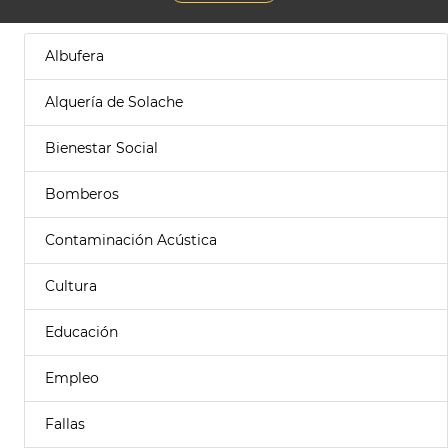
Albufera
Alquería de Solache
Bienestar Social
Bomberos
Contaminación Acústica
Cultura
Educación
Empleo
Fallas