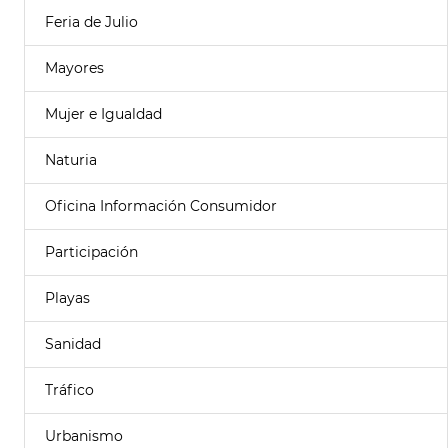
Feria de Julio
Mayores
Mujer e Igualdad
Naturia
Oficina Información Consumidor
Participación
Playas
Sanidad
Tráfico
Urbanismo