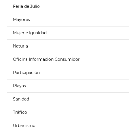
Feria de Julio
Mayores
Mujer e Igualdad
Naturia
Oficina Información Consumidor
Participación
Playas
Sanidad
Tráfico
Urbanismo