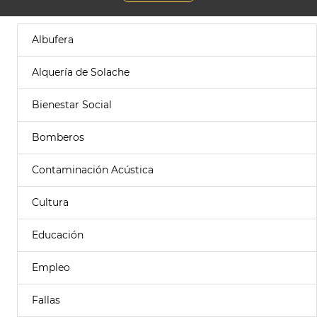
Albufera
Alquería de Solache
Bienestar Social
Bomberos
Contaminación Acústica
Cultura
Educación
Empleo
Fallas