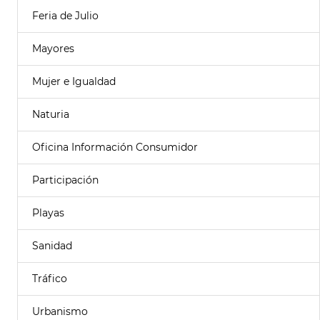
Feria de Julio
Mayores
Mujer e Igualdad
Naturia
Oficina Información Consumidor
Participación
Playas
Sanidad
Tráfico
Urbanismo