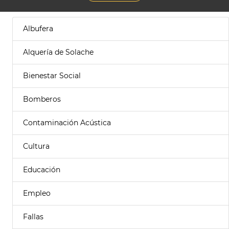
Albufera
Alquería de Solache
Bienestar Social
Bomberos
Contaminación Acústica
Cultura
Educación
Empleo
Fallas