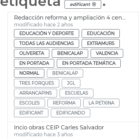
etiqueta
.
edificant
Redacción reforma y ampliación 4 centros escolares
modificado hace 2 años
EDUCACIÓN Y DEPORTE
EDUCACIÓN
TODAS LAS AUDIENCIAS
EXTRAMURS
OLIVERETA
BENICALAP
VALENCIA
EN PORTADA
EN PORTADA TEMÁTICA
NORMAL
BENICALAP
TRES FORQUES
JGL
ARRANCAPINS
ESCUELAS
ESCOLES
REFORMA
LA PETXINA
EDIFICANT
EDIFICANDO
Incio obras CEIP Carles Salvador
modificado hace 3 años