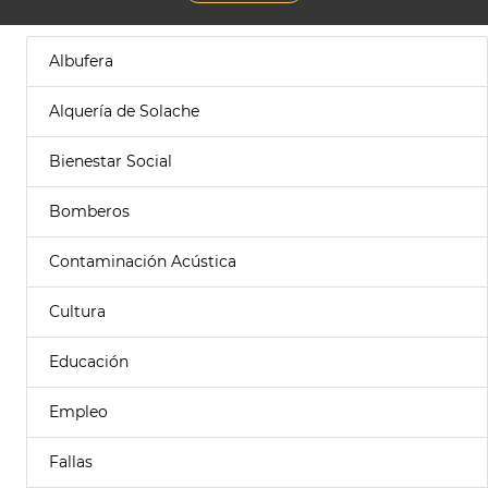
Albufera
Alquería de Solache
Bienestar Social
Bomberos
Contaminación Acústica
Cultura
Educación
Empleo
Fallas