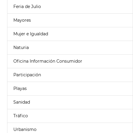
Feria de Julio
Mayores
Mujer e Igualdad
Naturia
Oficina Información Consumidor
Participación
Playas
Sanidad
Tráfico
Urbanismo