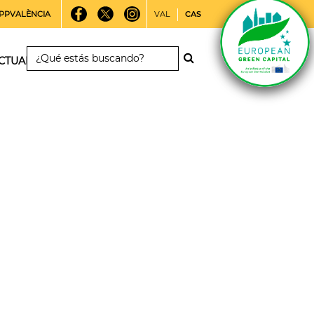
PPVALÈNCIA
VAL
CAS
CTUALIDAD