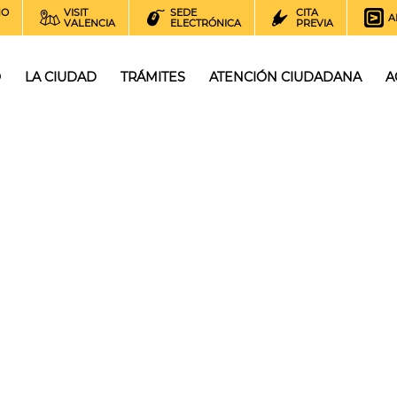
NO
VISIT
SEDE
CITA
A
VALENCIA
ELECTRÓNICA
PREVIA
O
LA CIUDAD
TRÁMITES
ATENCIÓN CIUDADANA
A