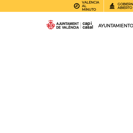
VALENCIA
GOBIER
AL
ABIERTO
MINUTO
AYUNTAMIENT