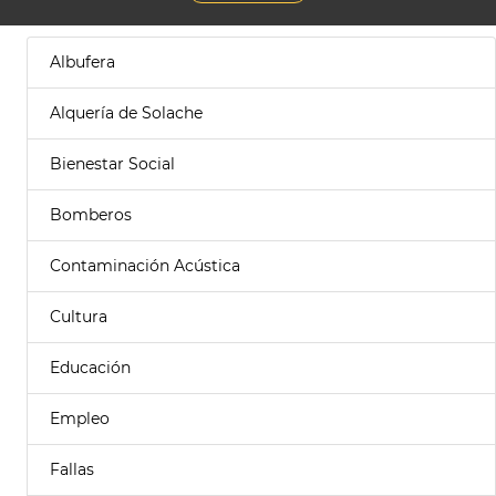
Albufera
Alquería de Solache
Bienestar Social
Bomberos
Contaminación Acústica
Cultura
Educación
Empleo
Fallas