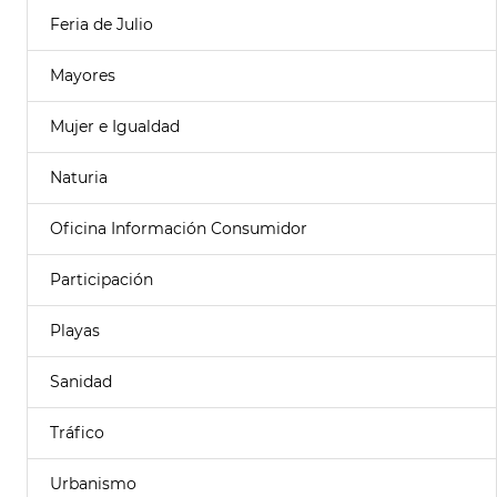
Feria de Julio
Mayores
Mujer e Igualdad
Naturia
Oficina Información Consumidor
Participación
Playas
Sanidad
Tráfico
Urbanismo