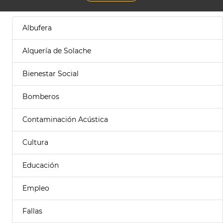
Albufera
Alquería de Solache
Bienestar Social
Bomberos
Contaminación Acústica
Cultura
Educación
Empleo
Fallas