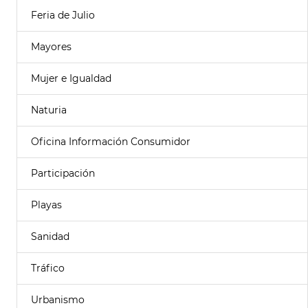
Feria de Julio
Mayores
Mujer e Igualdad
Naturia
Oficina Información Consumidor
Participación
Playas
Sanidad
Tráfico
Urbanismo