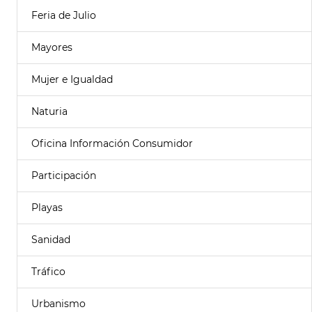
Feria de Julio
Mayores
Mujer e Igualdad
Naturia
Oficina Información Consumidor
Participación
Playas
Sanidad
Tráfico
Urbanismo