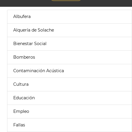
Albufera
Alquería de Solache
Bienestar Social
Bomberos
Contaminación Acústica
Cultura
Educación
Empleo
Fallas