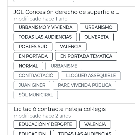
JGL Concesión derecho de superficie para viviendas de alquiler
modificado hace 1 año
URBANISMO Y VIVIENDA
URBANISMO
TODAS LAS AUDIENCIAS
OLIVERETA
POBLES SUD
VALENCIA
EN PORTADA
EN PORTADA TEMÁTICA
NORMAL
URBANISME
CONTRACTACIÓ
LLOGUER ASSEQUIBLE
JUAN GINER
PARC VIVENDA PÚBLICA
SÒL MUNICIPAL
Licitació contracte neteja col·legis
modificado hace 2 años
EDUCACIÓN Y DEPORTE
VALENCIA
EDUCACIÓN
TODAS LAS AUDIENCIAS