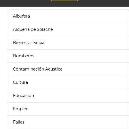
Albufera
Alquería de Solache
Bienestar Social
Bomberos
Contaminación Acústica
Cultura
Educación
Empleo
Fallas