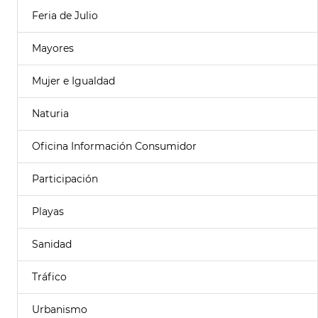
Feria de Julio
Mayores
Mujer e Igualdad
Naturia
Oficina Información Consumidor
Participación
Playas
Sanidad
Tráfico
Urbanismo