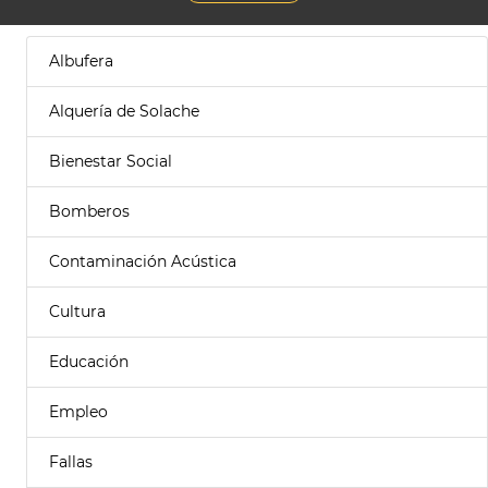
Albufera
Alquería de Solache
Bienestar Social
Bomberos
Contaminación Acústica
Cultura
Educación
Empleo
Fallas