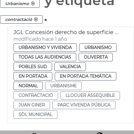
y etiqueta
Urbanismo
.
contractació
JGL Concesión derecho de superficie para viviendas de alquiler
modificado hace 1 año
URBANISMO Y VIVIENDA
URBANISMO
TODAS LAS AUDIENCIAS
OLIVERETA
POBLES SUD
VALENCIA
EN PORTADA
EN PORTADA TEMÁTICA
NORMAL
URBANISME
CONTRACTACIÓ
LLOGUER ASSEQUIBLE
JUAN GINER
PARC VIVENDA PÚBLICA
SÒL MUNICIPAL