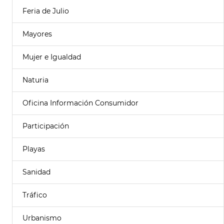
Feria de Julio
Mayores
Mujer e Igualdad
Naturia
Oficina Información Consumidor
Participación
Playas
Sanidad
Tráfico
Urbanismo