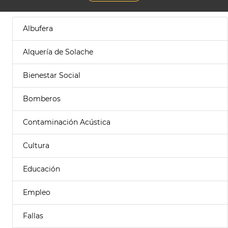
Albufera
Alquería de Solache
Bienestar Social
Bomberos
Contaminación Acústica
Cultura
Educación
Empleo
Fallas