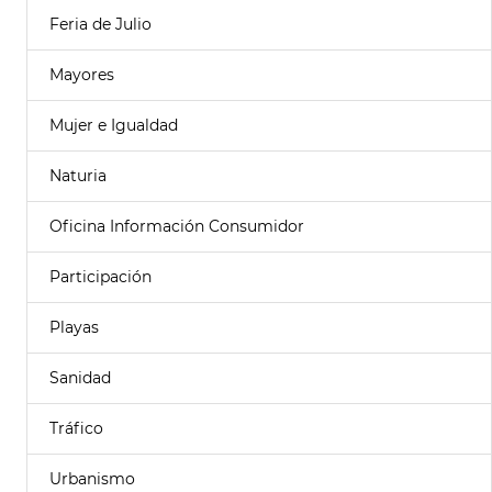
Feria de Julio
Mayores
Mujer e Igualdad
Naturia
Oficina Información Consumidor
Participación
Playas
Sanidad
Tráfico
Urbanismo