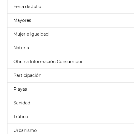
Feria de Julio
Mayores
Mujer e Igualdad
Naturia
Oficina Información Consumidor
Participación
Playas
Sanidad
Tráfico
Urbanismo