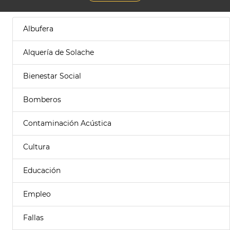
Albufera
Alquería de Solache
Bienestar Social
Bomberos
Contaminación Acústica
Cultura
Educación
Empleo
Fallas