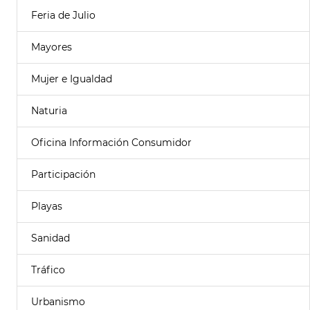
Feria de Julio
Mayores
Mujer e Igualdad
Naturia
Oficina Información Consumidor
Participación
Playas
Sanidad
Tráfico
Urbanismo