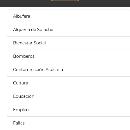
Albufera
Alquería de Solache
Bienestar Social
Bomberos
Contaminación Acústica
Cultura
Educación
Empleo
Fallas