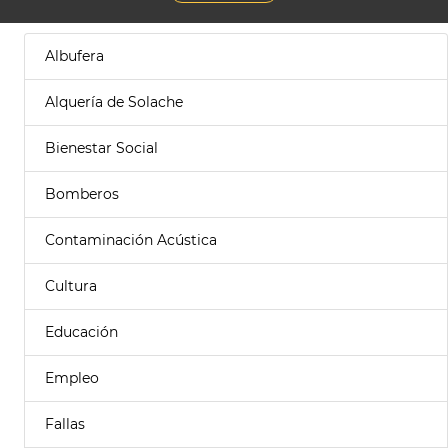
Albufera
Alquería de Solache
Bienestar Social
Bomberos
Contaminación Acústica
Cultura
Educación
Empleo
Fallas