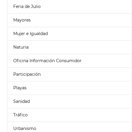
Feria de Julio
Mayores
Mujer e Igualdad
Naturia
Oficina Información Consumidor
Participación
Playas
Sanidad
Tráfico
Urbanismo