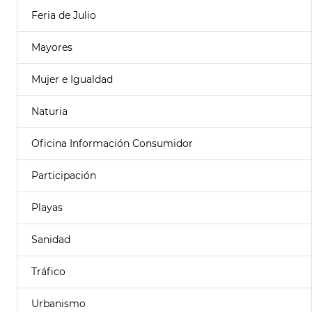
Feria de Julio
Mayores
Mujer e Igualdad
Naturia
Oficina Información Consumidor
Participación
Playas
Sanidad
Tráfico
Urbanismo