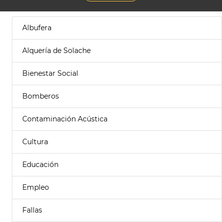
Albufera
Alquería de Solache
Bienestar Social
Bomberos
Contaminación Acústica
Cultura
Educación
Empleo
Fallas