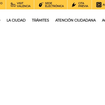
NO
VISIT
SEDE
CITA
A
VALENCIA
ELECTRÓNICA
PREVIA
O
LA CIUDAD
TRÁMITES
ATENCIÓN CIUDADANA
A