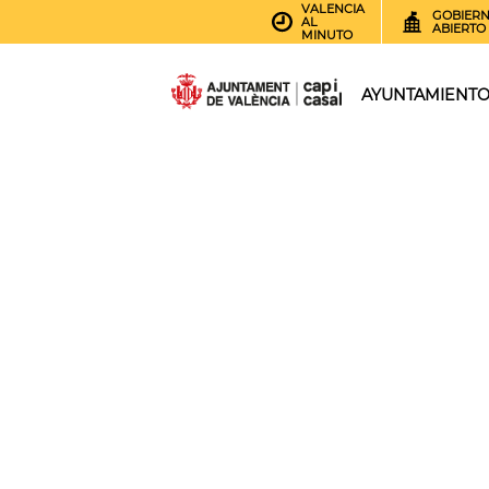
VALENCIA
GOBIER
AL
ABIERTO
MINUTO
AYUNTAMIENT