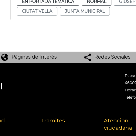
EN PORTADA TEMÁTICA
NORMAL
GIUSEP
CIUTAT VELLA
JUNTA MUNICIPAL
Páginas de Interés
Redes Sociales
Plaça
46002
Horari
Teléf
ad
Trámites
Atención
ciudadana