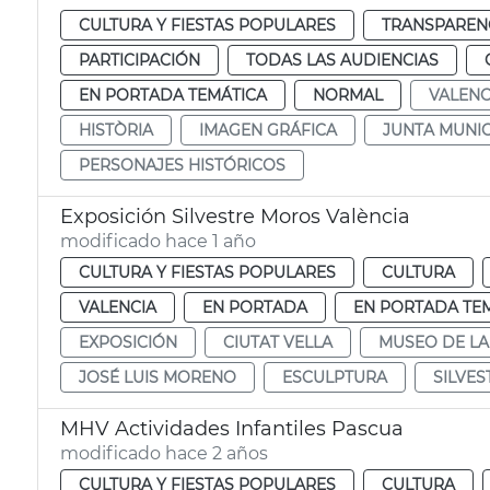
CULTURA Y FIESTAS POPULARES
TRANSPARENC
PARTICIPACIÓN
TODAS LAS AUDIENCIAS
EN PORTADA TEMÁTICA
NORMAL
VALENC
HISTÒRIA
IMAGEN GRÁFICA
JUNTA MUNIC
PERSONAJES HISTÓRICOS
Exposición Silvestre Moros València
modificado hace 1 año
CULTURA Y FIESTAS POPULARES
CULTURA
VALENCIA
EN PORTADA
EN PORTADA TE
EXPOSICIÓN
CIUTAT VELLA
MUSEO DE LA
JOSÉ LUIS MORENO
ESCULPTURA
SILVE
MHV Actividades Infantiles Pascua
modificado hace 2 años
CULTURA Y FIESTAS POPULARES
CULTURA