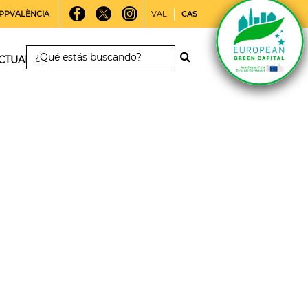
PPVALÈNCIA
VAL
CAS
CTUALIDAD