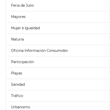
Feria de Julio
Mayores
Mujer e Igualdad
Naturia
Oficina Información Consumidor
Participación
Playas
Sanidad
Tráfico
Urbanismo