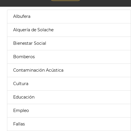
Albufera
Alquería de Solache
Bienestar Social
Bomberos
Contaminación Acústica
Cultura
Educación
Empleo
Fallas