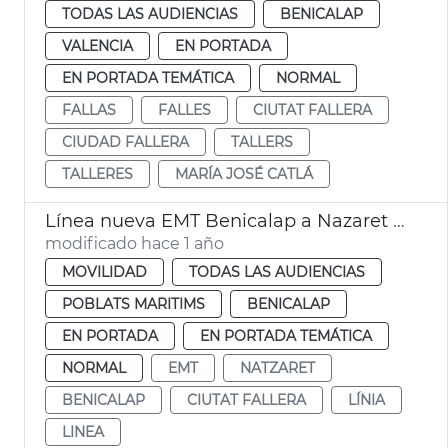
TODAS LAS AUDIENCIAS
BENICALAP
VALENCIA
EN PORTADA
EN PORTADA TEMÁTICA
NORMAL
FALLAS
FALLES
CIUTAT FALLERA
CIUDAD FALLERA
TALLERS
TALLERES
MARÍA JOSÉ CATLÁ
Línea nueva EMT Benicalap a Nazaret València
modificado hace 1 año
MOVILIDAD
TODAS LAS AUDIENCIAS
POBLATS MARITIMS
BENICALAP
EN PORTADA
EN PORTADA TEMÁTICA
NORMAL
EMT
NATZARET
BENICALAP
CIUTAT FALLERA
LÍNIA
LINEA