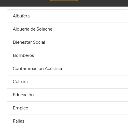
Albufera
Alquería de Solache
Bienestar Social
Bomberos
Contaminación Acústica
Cultura
Educación
Empleo
Fallas