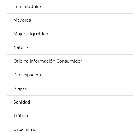
Feria de Julio
Mayores
Mujer e Igualdad
Naturia
Oficina Información Consumidor
Participación
Playas
Sanidad
Tráfico
Urbanismo