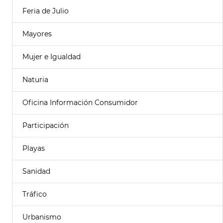
Feria de Julio
Mayores
Mujer e Igualdad
Naturia
Oficina Información Consumidor
Participación
Playas
Sanidad
Tráfico
Urbanismo