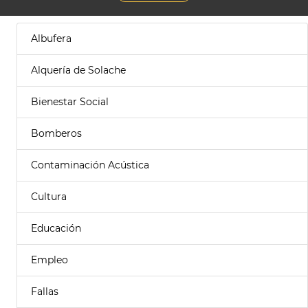
Albufera
Alquería de Solache
Bienestar Social
Bomberos
Contaminación Acústica
Cultura
Educación
Empleo
Fallas