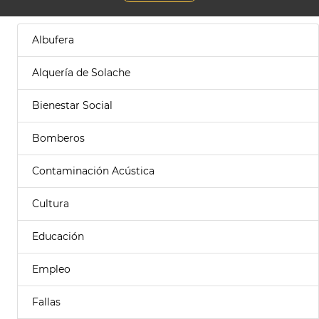
Albufera
Alquería de Solache
Bienestar Social
Bomberos
Contaminación Acústica
Cultura
Educación
Empleo
Fallas