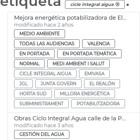
etiqueta
.
cicle integral aigua
Mejora energética potabilizadora de El Realón
modificado hace 2 años
MEDIO AMBIENTE
TODAS LAS AUDIENCIAS
VALENCIA
EN PORTADA
EN PORTADA TEMÁTICA
NORMAL
MEDI AMBIENT I SALUT
CICLE INTEGRAL AIGUA
EMIVASA
JGL
JUNTA GOVERN
EL REALÓN
HORTA SUD
MILLORA ENERGÈTICA
SUBMINISTRAMENT
POTABILITZADORA
Obras Ciclo Integral Agua calle de la Paz
modificado hace 3 años
GESTIÓN DEL AGUA