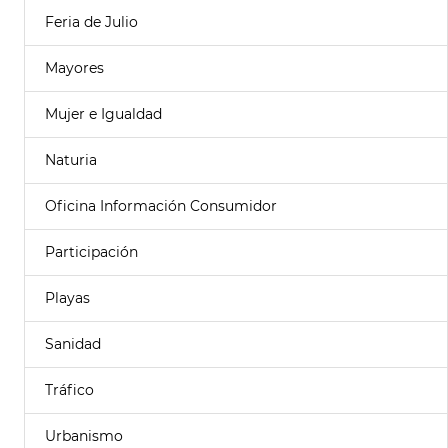
Feria de Julio
Mayores
Mujer e Igualdad
Naturia
Oficina Información Consumidor
Participación
Playas
Sanidad
Tráfico
Urbanismo