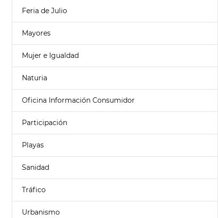
Feria de Julio
Mayores
Mujer e Igualdad
Naturia
Oficina Información Consumidor
Participación
Playas
Sanidad
Tráfico
Urbanismo