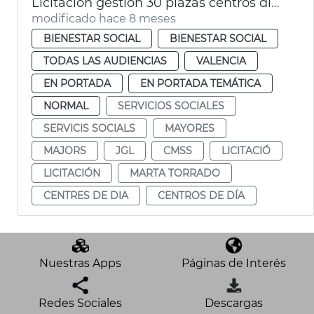
Licitación gestión 30 plazas centros día titularidad privada
modificado hace 8 meses
BIENESTAR SOCIAL
BIENESTAR SOCIAL
TODAS LAS AUDIENCIAS
VALENCIA
EN PORTADA
EN PORTADA TEMÁTICA
NORMAL
SERVICIOS SOCIALES
SERVICIS SOCIALS
MAYORES
MAJORS
JGL
CMSS
LICITACIÓ
LICITACIÓN
MARTA TORRADO
CENTRES DE DIA
CENTROS DE DÍA
Nuestras Apps
Páginas de Interés
Redes Sociales
Descargas