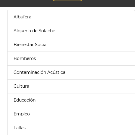
Albufera
Alquería de Solache
Bienestar Social
Bomberos
Contaminación Acústica
Cultura
Educación
Empleo
Fallas