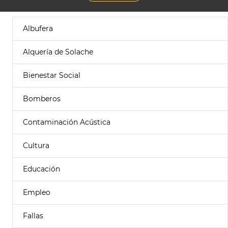
Albufera
Alquería de Solache
Bienestar Social
Bomberos
Contaminación Acústica
Cultura
Educación
Empleo
Fallas