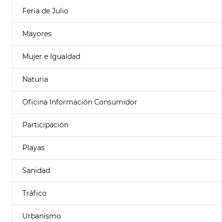
Feria de Julio
Mayores
Mujer e Igualdad
Naturia
Oficina Información Consumidor
Participación
Playas
Sanidad
Tráfico
Urbanismo