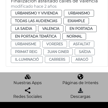
Finalización asfaltado calles de València
modificado hace 2 años
URBANISMO Y VIVIENDA
URBANISMO
TODAS LAS AUDIENCIAS
EIXAMPLE
LA SAIDIA
VALENCIA
EN PORTADA
EN PORTADA TEMÁTICA
NORMAL
URBANISME
VORERES
ASFALTAT
PRIMAT REIG
JUAN GINER
SAÏDIA
IL·LUMINACIÓ
CARRERS
ARAGÓ
Nuestras Apps
Páginas de Interés
Redes Sociales
Descargas