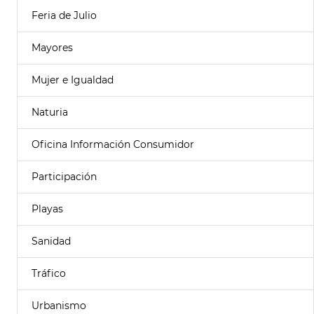
Feria de Julio
Mayores
Mujer e Igualdad
Naturia
Oficina Información Consumidor
Participación
Playas
Sanidad
Tráfico
Urbanismo