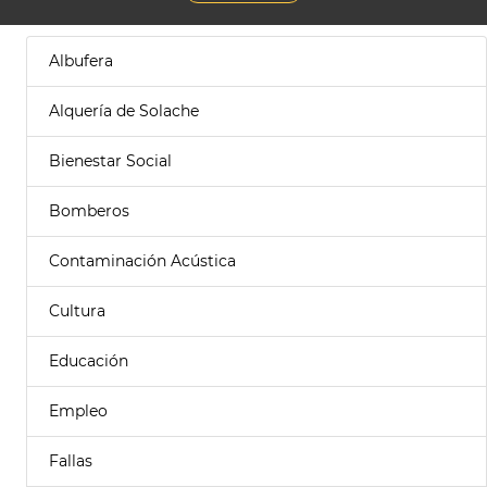
Albufera
Alquería de Solache
Bienestar Social
Bomberos
Contaminación Acústica
Cultura
Educación
Empleo
Fallas