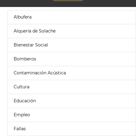
Albufera
Alquería de Solache
Bienestar Social
Bomberos
Contaminación Acústica
Cultura
Educación
Empleo
Fallas