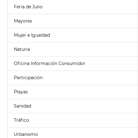
Feria de Julio
Mayores
Mujer e Igualdad
Naturia
Oficina Información Consumidor
Participación
Playas
Sanidad
Tráfico
Urbanismo