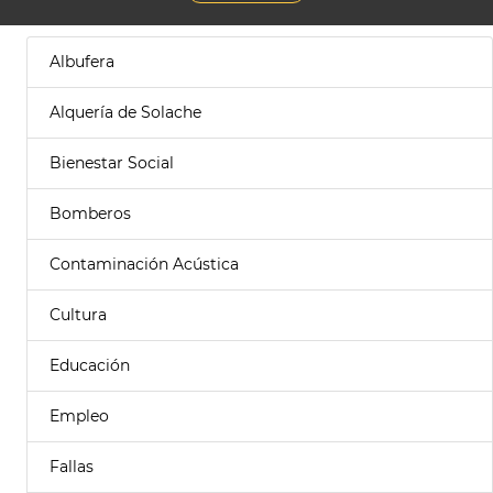
Albufera
Alquería de Solache
Bienestar Social
Bomberos
Contaminación Acústica
Cultura
Educación
Empleo
Fallas