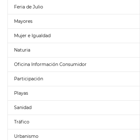
Feria de Julio
Mayores
Mujer e Igualdad
Naturia
Oficina Información Consumidor
Participación
Playas
Sanidad
Tráfico
Urbanismo