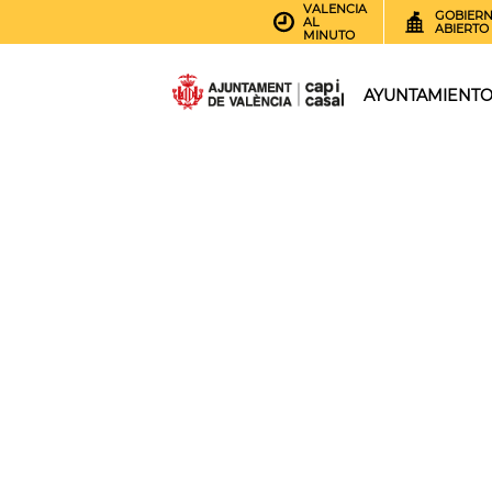
VALENCIA
GOBIER
AL
ABIERTO
MINUTO
AYUNTAMIENT