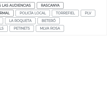
 LAS AUDIENCIAS
RASCANYA
RMAL
POLICÍA LOCAL
TORREFIEL
PLV
LA ROQUETA
BETERÓ
LS
PETINETS
MLVA ROSA