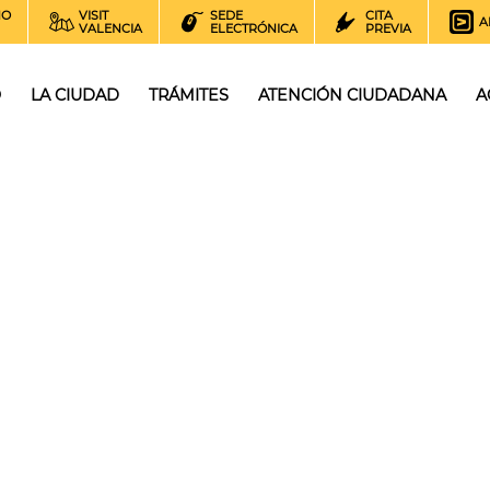
NO
VISIT
SEDE
CITA
A
VALENCIA
ELECTRÓNICA
PREVIA
O
LA CIUDAD
TRÁMITES
ATENCIÓN CIUDADANA
A