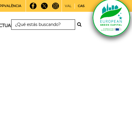
PPVALÈNCIA
VAL
CAS
CTUALIDAD