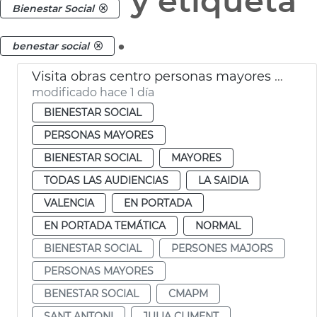
y etiqueta
Bienestar Social
.
benestar social
Visita obras centro personas mayores Sant Antoni València
modificado hace 1 día
BIENESTAR SOCIAL
PERSONAS MAYORES
BIENESTAR SOCIAL
MAYORES
TODAS LAS AUDIENCIAS
LA SAIDIA
VALENCIA
EN PORTADA
EN PORTADA TEMÁTICA
NORMAL
BIENESTAR SOCIAL
PERSONES MAJORS
PERSONAS MAYORES
BENESTAR SOCIAL
CMAPM
SANT ANTONI
JULIA CLIMENT