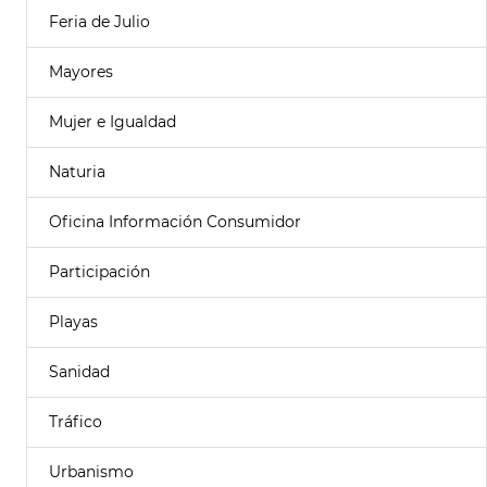
Feria de Julio
Mayores
Mujer e Igualdad
Naturia
Oficina Información Consumidor
Participación
Playas
Sanidad
Tráfico
Urbanismo