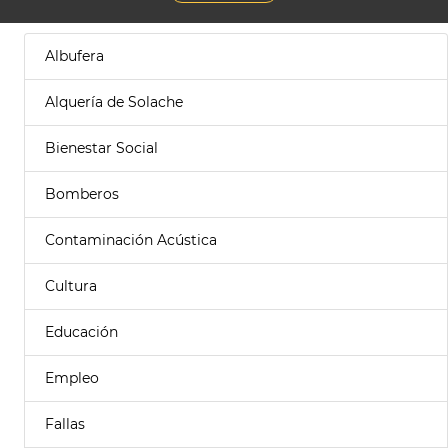
Albufera
Alquería de Solache
Bienestar Social
Bomberos
Contaminación Acústica
Cultura
Educación
Empleo
Fallas