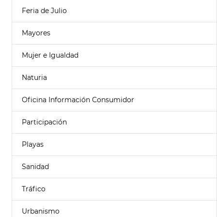
Feria de Julio
Mayores
Mujer e Igualdad
Naturia
Oficina Información Consumidor
Participación
Playas
Sanidad
Tráfico
Urbanismo