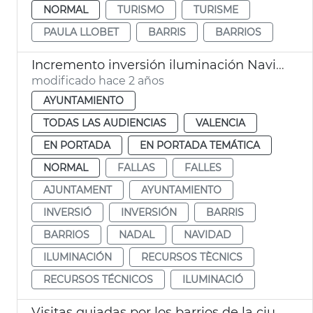
NORMAL
TURISMO
TURISME
PAULA LLOBET
BARRIS
BARRIOS
Incremento inversión iluminación Navidad, Fallas y barrios
modificado hace 2 años
AYUNTAMIENTO
TODAS LAS AUDIENCIAS
VALENCIA
EN PORTADA
EN PORTADA TEMÁTICA
NORMAL
FALLAS
FALLES
AJUNTAMENT
AYUNTAMIENTO
INVERSIÓ
INVERSIÓN
BARRIS
BARRIOS
NADAL
NAVIDAD
ILUMINACIÓN
RECURSOS TÈCNICS
RECURSOS TÉCNICOS
ILUMINACIÓ
Visitas guiadas por los barrios de la ciudad