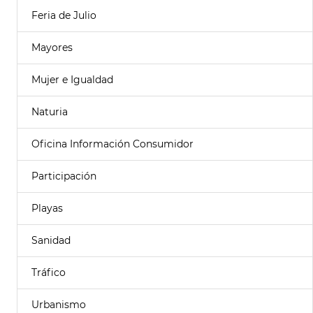
Feria de Julio
Mayores
Mujer e Igualdad
Naturia
Oficina Información Consumidor
Participación
Playas
Sanidad
Tráfico
Urbanismo