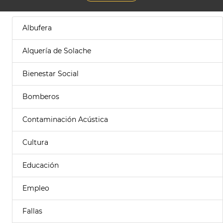
Albufera
Alquería de Solache
Bienestar Social
Bomberos
Contaminación Acústica
Cultura
Educación
Empleo
Fallas