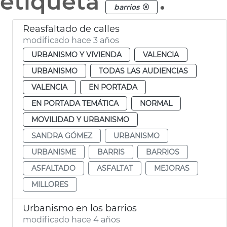
etiqueta
.
barrios
Reasfaltado de calles
modificado hace 3 años
URBANISMO Y VIVIENDA
VALENCIA
URBANISMO
TODAS LAS AUDIENCIAS
VALENCIA
EN PORTADA
EN PORTADA TEMÁTICA
NORMAL
MOVILIDAD Y URBANISMO
SANDRA GÓMEZ
URBANISMO
URBANISME
BARRIS
BARRIOS
ASFALTADO
ASFALTAT
MEJORAS
MILLORES
Urbanismo en los barrios
modificado hace 4 años