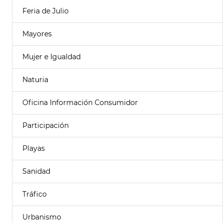
Feria de Julio
Mayores
Mujer e Igualdad
Naturia
Oficina Información Consumidor
Participación
Playas
Sanidad
Tráfico
Urbanismo