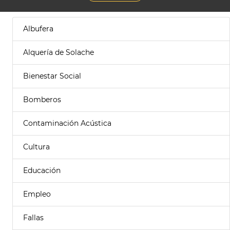
Albufera
Alquería de Solache
Bienestar Social
Bomberos
Contaminación Acústica
Cultura
Educación
Empleo
Fallas