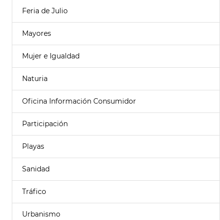
Feria de Julio
Mayores
Mujer e Igualdad
Naturia
Oficina Información Consumidor
Participación
Playas
Sanidad
Tráfico
Urbanismo