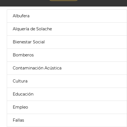
Albufera
Alquería de Solache
Bienestar Social
Bomberos
Contaminación Acústica
Cultura
Educación
Empleo
Fallas