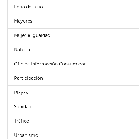
Feria de Julio
Mayores
Mujer e Igualdad
Naturia
Oficina Información Consumidor
Participación
Playas
Sanidad
Tráfico
Urbanismo