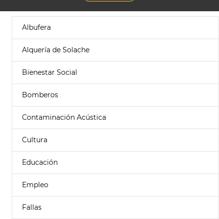
Albufera
Alquería de Solache
Bienestar Social
Bomberos
Contaminación Acústica
Cultura
Educación
Empleo
Fallas