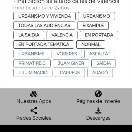
Finalización asfaltado calles de València
modificado hace 2 años
URBANISMO Y VIVIENDA
URBANISMO
TODAS LAS AUDIENCIAS
EIXAMPLE
LA SAIDIA
VALENCIA
EN PORTADA
EN PORTADA TEMÁTICA
NORMAL
URBANISME
VORERES
ASFALTAT
PRIMAT REIG
JUAN GINER
SAÏDIA
IL·LUMINACIÓ
CARRERS
ARAGÓ
Nuestras Apps
Páginas de Interés
Redes Sociales
Descargas