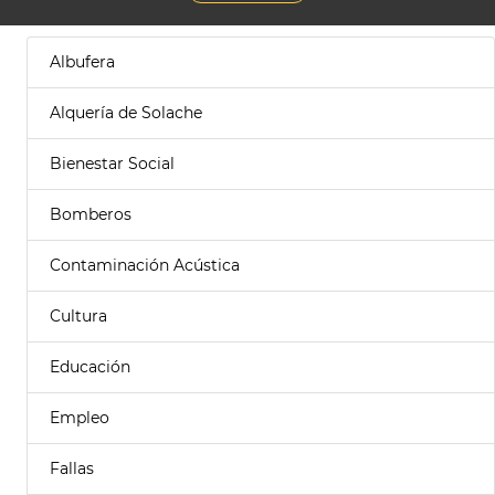
Albufera
Alquería de Solache
Bienestar Social
Bomberos
Contaminación Acústica
Cultura
Educación
Empleo
Fallas