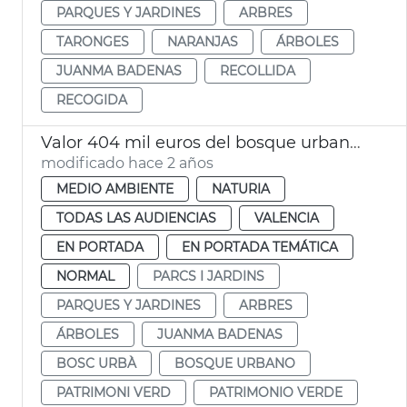
PARQUES Y JARDINES
ARBRES
TARONGES
NARANJAS
ÁRBOLES
JUANMA BADENAS
RECOLLIDA
RECOGIDA
Valor 404 mil euros del bosque urbano de València
modificado hace 2 años
MEDIO AMBIENTE
NATURIA
TODAS LAS AUDIENCIAS
VALENCIA
EN PORTADA
EN PORTADA TEMÁTICA
NORMAL
PARCS I JARDINS
PARQUES Y JARDINES
ARBRES
ÁRBOLES
JUANMA BADENAS
BOSC URBÀ
BOSQUE URBANO
PATRIMONI VERD
PATRIMONIO VERDE