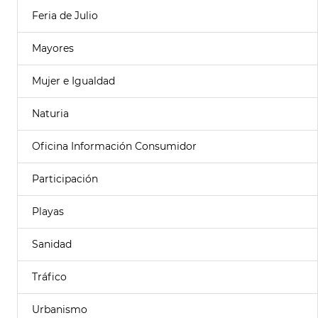
Feria de Julio
Mayores
Mujer e Igualdad
Naturia
Oficina Información Consumidor
Participación
Playas
Sanidad
Tráfico
Urbanismo