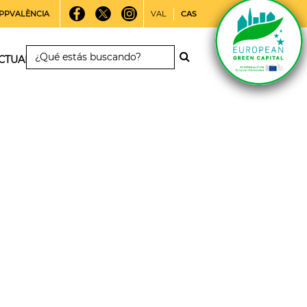
PPVALÈNCIA
VAL
CAS
CTUALIDAD