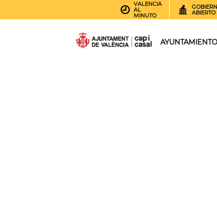
VALENCIA
GOBIER
AL
ABIERTO
MINUTO
AYUNTAMIENT