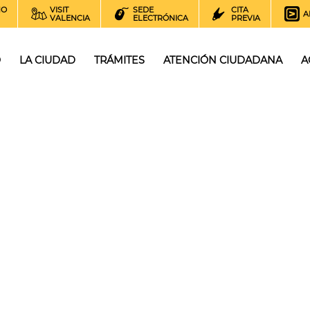
NO
VISIT
SEDE
CITA
A
VALENCIA
ELECTRÓNICA
PREVIA
O
LA CIUDAD
TRÁMITES
ATENCIÓN CIUDADANA
A