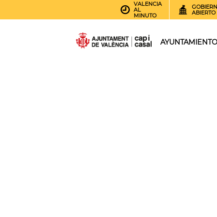
VALENCIA
GOBIER
AL
ABIERTO
MINUTO
AYUNTAMIENT