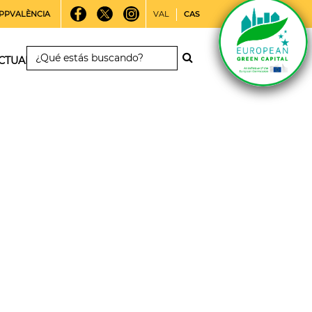
PPVALÈNCIA
VAL
CAS
CTUALIDAD