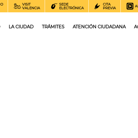
NO
VISIT
SEDE
CITA
A
VALENCIA
ELECTRÓNICA
PREVIA
O
LA CIUDAD
TRÁMITES
ATENCIÓN CIUDADANA
A