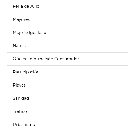
Feria de Julio
Mayores
Mujer e Igualdad
Naturia
Oficina Información Consumidor
Participación
Playas
Sanidad
Tráfico
Urbanismo