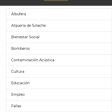
Albufera
Alquería de Solache
Bienestar Social
Bomberos
Contaminación Acústica
Cultura
Educación
Empleo
Fallas