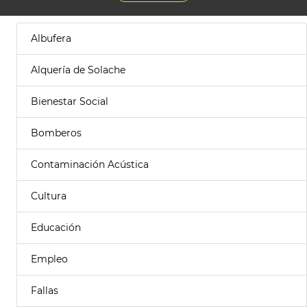
Albufera
Alquería de Solache
Bienestar Social
Bomberos
Contaminación Acústica
Cultura
Educación
Empleo
Fallas