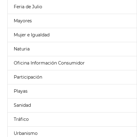
Feria de Julio
Mayores
Mujer e Igualdad
Naturia
Oficina Información Consumidor
Participación
Playas
Sanidad
Tráfico
Urbanismo