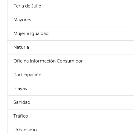
Feria de Julio
Mayores
Mujer e Igualdad
Naturia
Oficina Información Consumidor
Participación
Playas
Sanidad
Tráfico
Urbanismo