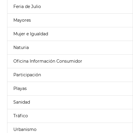
Feria de Julio
Mayores
Mujer e Igualdad
Naturia
Oficina Información Consumidor
Participación
Playas
Sanidad
Tráfico
Urbanismo