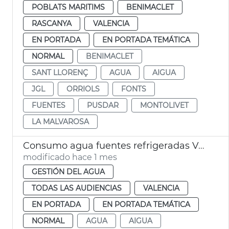
POBLATS MARITIMS
BENIMACLET
RASCANYA
VALENCIA
EN PORTADA
EN PORTADA TEMÁTICA
NORMAL
BENIMACLET
SANT LLORENÇ
AGUA
AIGUA
JGL
ORRIOLS
FONTS
FUENTES
PUSDAR
MONTOLIVET
LA MALVAROSA
Consumo agua fuentes refrigeradas València
modificado hace 1 mes
GESTIÓN DEL AGUA
TODAS LAS AUDIENCIAS
VALENCIA
EN PORTADA
EN PORTADA TEMÁTICA
NORMAL
AGUA
AIGUA