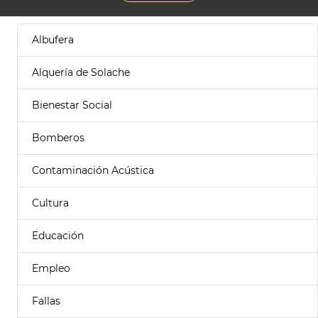
Albufera
Alquería de Solache
Bienestar Social
Bomberos
Contaminación Acústica
Cultura
Educación
Empleo
Fallas