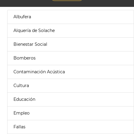
Albufera
Alquería de Solache
Bienestar Social
Bomberos
Contaminación Acústica
Cultura
Educación
Empleo
Fallas