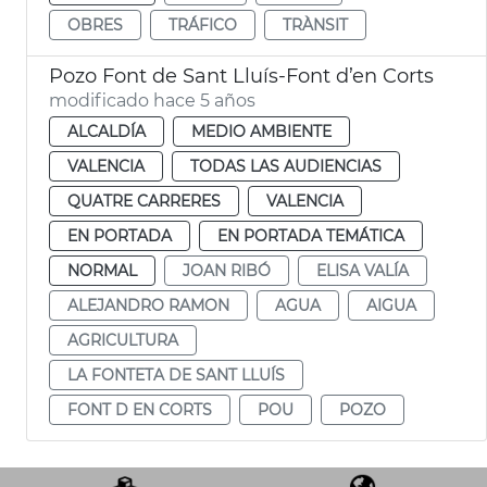
OBRES
TRÁFICO
TRÀNSIT
Pozo Font de Sant Lluís-Font d’en Corts
modificado hace 5 años
ALCALDÍA
MEDIO AMBIENTE
VALENCIA
TODAS LAS AUDIENCIAS
QUATRE CARRERES
VALENCIA
EN PORTADA
EN PORTADA TEMÁTICA
NORMAL
JOAN RIBÓ
ELISA VALÍA
ALEJANDRO RAMON
AGUA
AIGUA
AGRICULTURA
LA FONTETA DE SANT LLUÍS
FONT D EN CORTS
POU
POZO