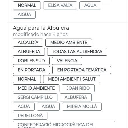
NORMAL
ELISA VALÍA
AGUA
AIGUA
Agua para la Albufera
modificado hace 4 años
ALCALDÍA
MEDIO AMBIENTE
ALBUFERA
TODAS LAS AUDIENCIAS
POBLES SUD
VALENCIA
EN PORTADA
EN PORTADA TEMÁTICA
NORMAL
MEDI AMBIENT I SALUT
MEDIO AMBIENTE
JOAN RIBÓ
SERGI CAMPILLO
ALBUFERA
AGUA
AIGUA
MIREIA MOLLÀ
PERELLONÀ
CONFEDERACIÓ HIDROGRÀFICA DEL