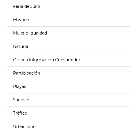
Feria de Julio
Mayores
Mujer e Igualdad
Naturia
Oficina Información Consumidor
Participación
Playas
Sanidad
Tráfico
Urbanismo